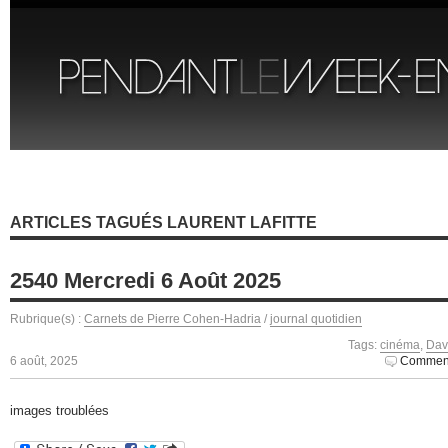
ARTICLES TAGUÉS LAURENT LAFITTE
2540 Mercredi 6 Août 2025
Rubrique(s) :
Carnets de Pierre Cohen-Hadria
/
journal quotidien
Tags:
cinéma
,
Dav
6 août, 2025
Comment
images troublées