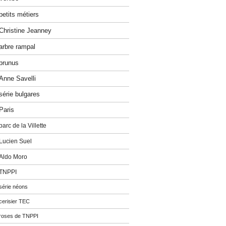
petits métiers
Christine Jeanney
arbre rampal
prunus
Anne Savelli
série bulgares
Paris
parc de la Villette
Lucien Suel
Aldo Moro
TNPPI
série néons
cerisier TEC
roses de TNPPI