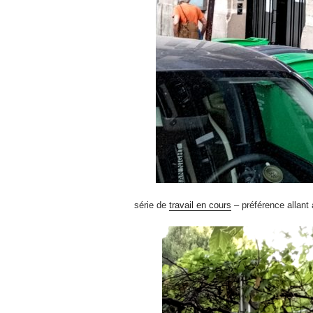
série de
travail en cours
– préférence allant a