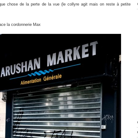
e chose de la perte de la vue (le collyre agit mais on reste à petite
ace la cordonnerie Max