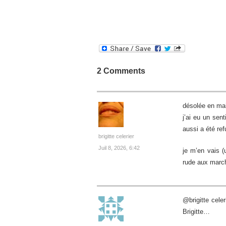
2 Comments
désolée en ma
j’ai eu un sen
aussi a été re
brigitte celerier
Juil 8, 2026, 6:42
je m’en vais (u
rude aux march
@brigitte cele
Brigitte…