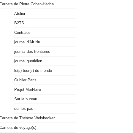
Carnets de Pierre Cohen-Hadria
Atelier
B2TS
Centrales
journal d'Air Nu
journal des frontières
journal quotidien
le(s) tour(s) du monde
Oublier Paris
Projet MerNoire
Sur le bureau
sur les pas
Carnets de Thérèse Weisbecker
Carnets de voyage(s)