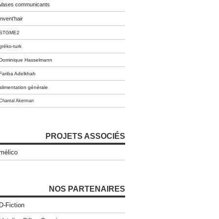
Vases communicants
invent'hair
STGME2
gréko-turk
Dominique Hasselmann
Fariba Adelkhah
alimentation générale
Chantal Akerman
PROJETS ASSOCIÉS
mélico
NOS PARTENAIRES
D-Fiction