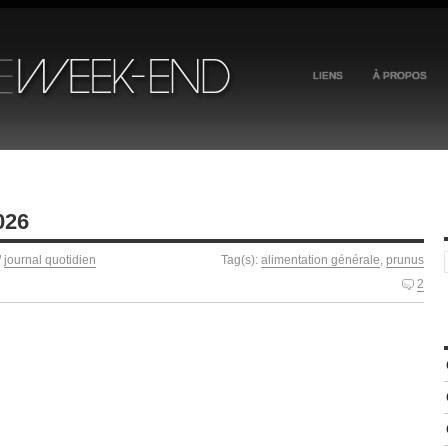
LIENS
À PROPOS
026
/
journal quotidien
Tag(s):
alimentation générale
,
prunus
2