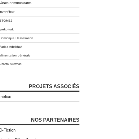
Vases communicants
invent'hair
STGME2
gréko-turk
Dominique Hasselmann
Fariba Adelkhah
alimentation générale
Chantal Akerman
PROJETS ASSOCIÉS
mélico
NOS PARTENAIRES
D-Fiction