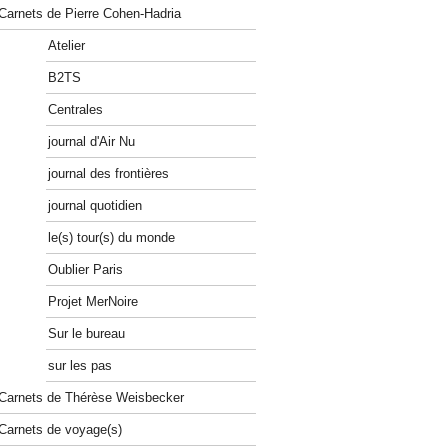
Carnets de Pierre Cohen-Hadria
Atelier
B2TS
Centrales
journal d'Air Nu
journal des frontières
journal quotidien
le(s) tour(s) du monde
Oublier Paris
Projet MerNoire
Sur le bureau
sur les pas
Carnets de Thérèse Weisbecker
Carnets de voyage(s)