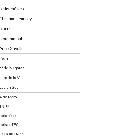
petits métiers
Christine Jeanney
prunus
arbre rampal
Anne Savelli
Paris
série bulgares
parc de la Villette
Lucien Suel
Aldo Moro
TNPPI
série néons
cerisier TEC
roses de TNPPI