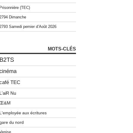
Prisonnière (TEC)
2794 Dimanche
2793 Samedi pemier d’Août 2026
MOTS-CLÉS
B2TS
cinéma
café TEC
L'aiR Nu
Œ&M
L'employée aux écritures
gare du nord
Venise