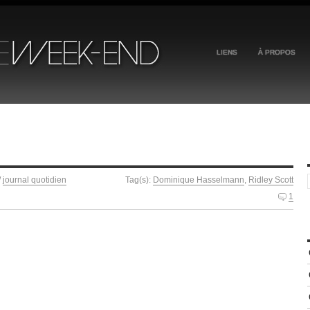
LIENS
À PROPOS
/
journal quotidien
Tag(s):
Dominique Hasselmann
,
Ridley Scott
1