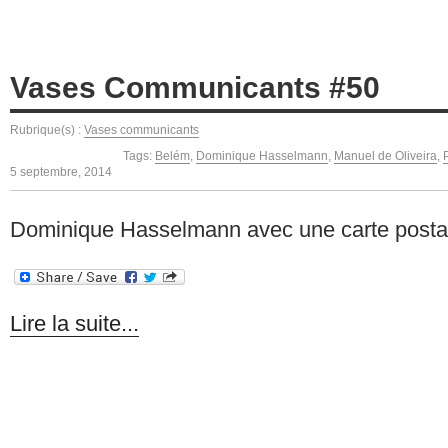
Vases Communicants #50
Rubrique(s) :
Vases communicants
Tags:
Belém
,
Dominique Hasselmann
,
Manuel de Oliveira
,
5 septembre, 2014
Dominique Hasselmann avec une carte postal
Lire la suite...