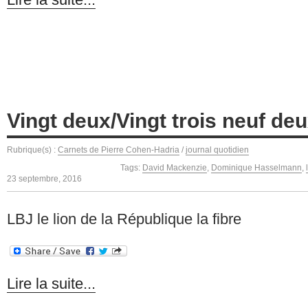
Vingt deux/Vingt trois neuf deu
Rubrique(s) :
Carnets de Pierre Cohen-Hadria
/
journal quotidien
Tags:
David Mackenzie
,
Dominique Hasselmann
,
23 septembre, 2016
LBJ le lion de la République la fibre
Lire la suite...