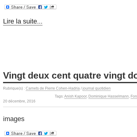
Lire la suite...
Vingt deux cent quatre vingt d
Rubrique(s) :
Carnets de Pierre Cohen-Hadria
/
journal quotidien
Tags:
Anish Kapoor
,
Dominique Hasselmann
,
Fon
20 décembre, 2016
images