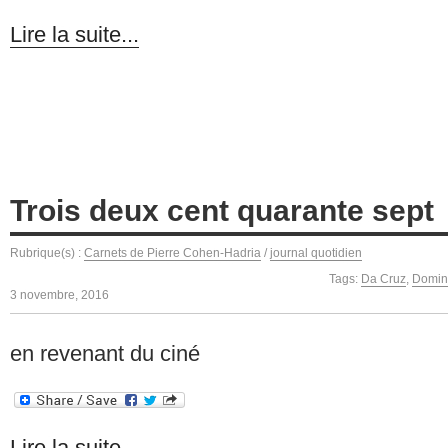
Lire la suite...
Trois deux cent quarante sept
Rubrique(s) :
Carnets de Pierre Cohen-Hadria
/
journal quotidien
Tags:
Da Cruz
,
Domin
3 novembre, 2016
en revenant du ciné
Lire la suite...