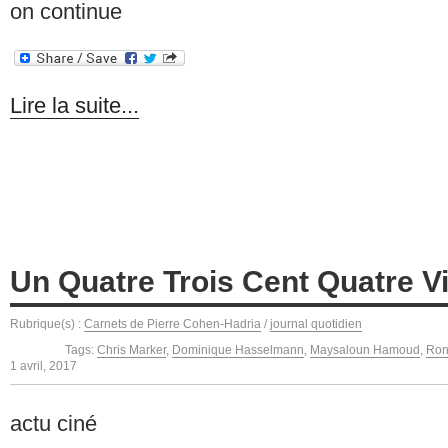
on continue
Lire la suite...
Un Quatre Trois Cent Quatre V
Rubrique(s) :
Carnets de Pierre Cohen-Hadria
/
journal quotidien
Tags:
Chris Marker
,
Dominique Hasselmann
,
Maysaloun Hamoud
,
Ron
1 avril, 2017
actu ciné