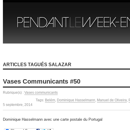
ARTICLES TAGUÉS SALAZAR
Vases Communicants #50
Rubrique(s) :
Vases communicants
Tags:
Belém
,
Dominique Hasselmann
,
Manuel de Oliveira
,
5 septembre, 2014
Dominique Hasselmann avec une carte postale du Portugal