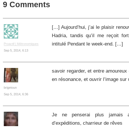
9 Comments
[…] Aujourd’hui, j’ai le plaisir reno
Hadria, tandis qu’il me reçoit fo
intitulé Pendant le week-end. […]
Proactif | Métronomiques
Sep 5, 2014, 6:13
savoir regarder, et entre amoureux 
en résonance, et ouvrir l’image sur 
brigetoun
Sep 5, 2014, 6:36
Je ne penserai plus jamais au
d’expéditions, charrieur de rêves