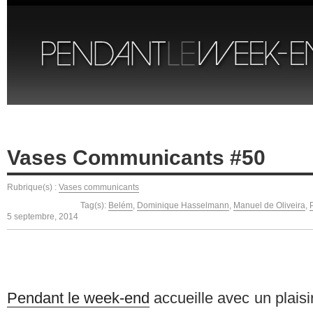
Vases Communicants #50
Rubrique(s) :
Vases communicants
Tag(s):
Belém
,
Dominique Hasselmann
,
Manuel de Oliveira
,
5 septembre, 2014
Pendant le week-end
accueille avec un plaisi