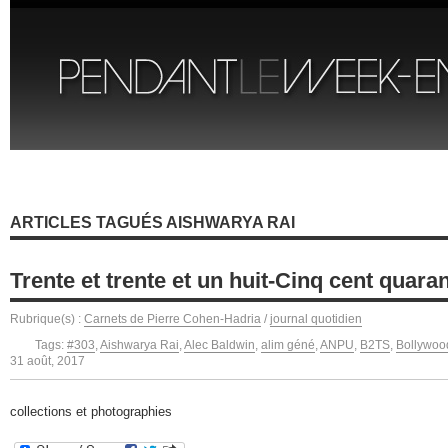
ARTICLES TAGUÉS AISHWARYA RAI
Trente et trente et un huit-Cinq cent quara
Rubrique(s) :
Carnets de Pierre Cohen-Hadria
/
journal quotidien
Tags:
#303
,
Aishwarya Rai
,
Alec Baldwin
,
alim géné
,
ANPU
,
B2TS
,
Bollywoo
31 août, 2017
collections et photographies