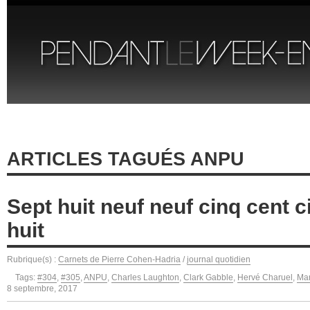
ARTICLES TAGUÉS ANPU
Sept huit neuf neuf cinq cent c
huit
Rubrique(s) :
Carnets de Pierre Cohen-Hadria
/
journal quotidien
Tags:
#304
,
#305
,
ANPU
,
Charles Laughton
,
Clark Gabble
,
Hervé Charuel
,
Mar
8 septembre, 2017