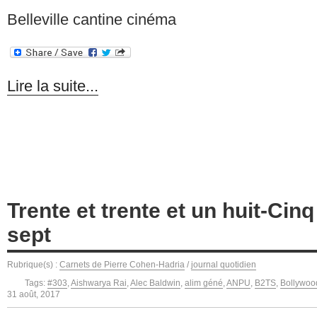
Belleville cantine cinéma
Lire la suite...
Trente et trente et un huit-Cin
sept
Rubrique(s) :
Carnets de Pierre Cohen-Hadria
/
journal quotidien
Tags:
#303
,
Aishwarya Rai
,
Alec Baldwin
,
alim géné
,
ANPU
,
B2TS
,
Bollywoo
31 août, 2017