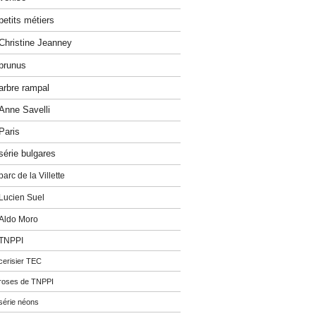
petits métiers
Christine Jeanney
prunus
arbre rampal
Anne Savelli
Paris
série bulgares
parc de la Villette
Lucien Suel
Aldo Moro
TNPPI
cerisier TEC
roses de TNPPI
série néons