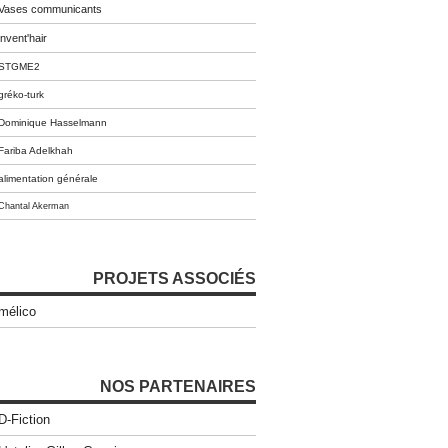
Vases communicants
invent'hair
STGME2
gréko-turk
Dominique Hasselmann
Fariba Adelkhah
alimentation générale
Chantal Akerman
PROJETS ASSOCIÉS
mélico
NOS PARTENAIRES
D-Fiction