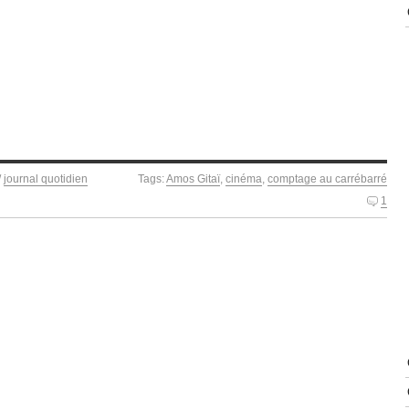
/
journal quotidien
Tags:
Amos Gitaï
,
cinéma
,
comptage au carrébarré
1