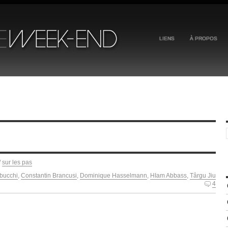
LIENS
À PROPOS
/
sur les pas
bucchi
,
Constantin Brancusi
,
Dominique Hasselmann
,
HIam Abbass
,
Târgu Jiu
4