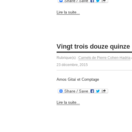
Lire la suite...
Vingt trois douze quinze
Rubrique(s) :
Carnets de Pierre Cohen-Hadria
23 décembre, 2015
Amos Gitaï et Comptage
Lire la suite...