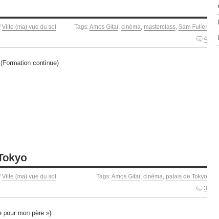
/
Ville (ma) vue du sol
Tags:
Amos Gitaï
,
cinéma
,
masterclass
,
Sam Fuller
4
 (Formation continue)
 Tokyo
/
Ville (ma) vue du sol
Tags:
Amos Gitaï
,
cinéma
,
palais de Tokyo
3
se pour mon père »)