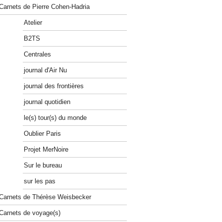
Carnets de Pierre Cohen-Hadria
Atelier
B2TS
Centrales
journal d'Air Nu
journal des frontières
journal quotidien
le(s) tour(s) du monde
Oublier Paris
Projet MerNoire
Sur le bureau
sur les pas
Carnets de Thérèse Weisbecker
Carnets de voyage(s)