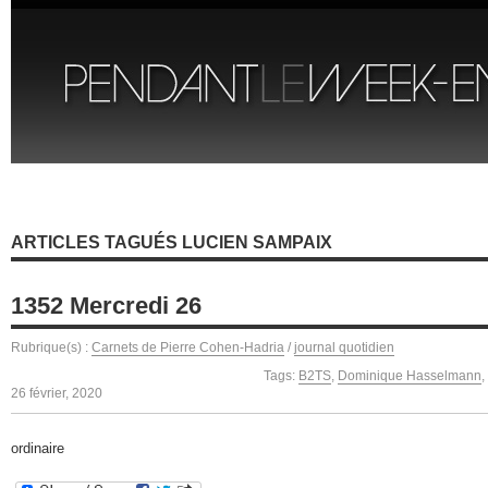
ARTICLES TAGUÉS LUCIEN SAMPAIX
1352 Mercredi 26
Rubrique(s) :
Carnets de Pierre Cohen-Hadria
/
journal quotidien
Tags:
B2TS
,
Dominique Hasselmann
,
26 février, 2020
ordinaire