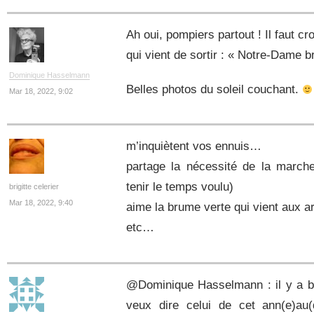
Ah oui, pompiers partout ! Il faut cr
qui vient de sortir : « Notre-Dame 
Dominique Hasselmann
Belles photos du soleil couchant.
Mar 18, 2022, 9:02
m’inquiètent vos ennuis…
partage la nécessité de la march
tenir le temps voulu)
brigitte celerier
Mar 18, 2022, 9:40
aime la brume verte qui vient aux ar
etc…
@Dominique Hasselmann : il y a b
veux dire celui de cet ann(e)au(