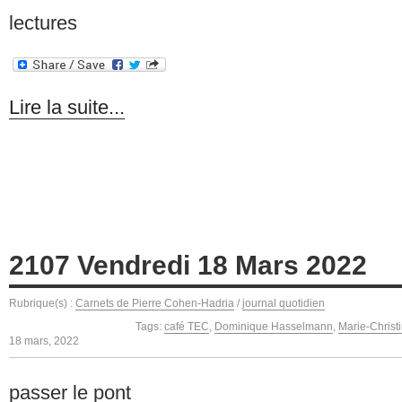
lectures
Lire la suite...
2107 Vendredi 18 Mars 2022
Rubrique(s) :
Carnets de Pierre Cohen-Hadria
/
journal quotidien
Tags:
café TEC
,
Dominique Hasselmann
,
Marie-Christ
18 mars, 2022
passer le pont