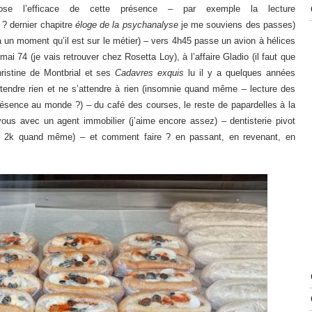
ose l’efficace de cette présence – par exemple la lecture
 ? dernier chapitre
éloge de la psychanalyse
je me souviens des passes)
à un moment qu’il est sur le métier) – vers 4h45 passe un avion à hélices
mai 74 (je vais retrouver chez Rosetta Loy), à l’affaire Gladio (il faut que
hristine de Montbrial et ses
Cadavres exquis
lu il y a quelques années
attendre rien et ne s’attendre à rien (insomnie quand même – lecture des
 présence au monde ?) – du café des courses, le reste de papardelles à la
vous avec un agent immobilier (j’aime encore assez) – dentisterie pivot
u 2k quand même) – et comment faire ? en passant, en revenant, en