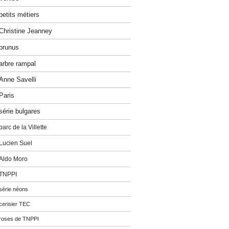
petits métiers
Christine Jeanney
prunus
arbre rampal
Anne Savelli
Paris
série bulgares
parc de la Villette
Lucien Suel
Aldo Moro
TNPPI
série néons
cerisier TEC
roses de TNPPI