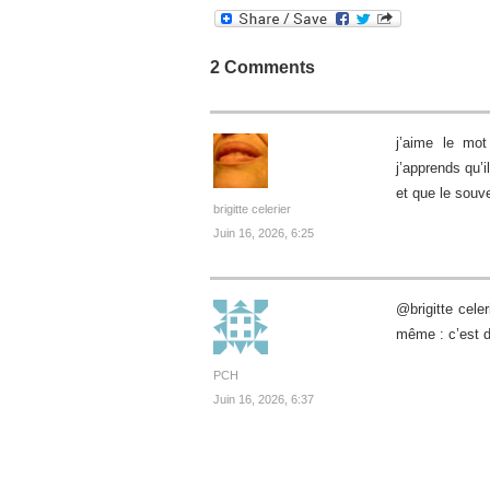
2 Comments
j’aime le mot
j’apprends qu’i
et que le souv
brigitte celerier
Juin 16, 2026, 6:25
@brigitte celer
même : c’est d
PCH
Juin 16, 2026, 6:37