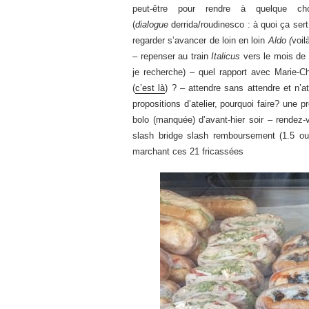
peut-être pour rendre à quelque ch
(
dialogue
derrida/roudinesco : à quoi ça sert
regarder s’avancer de loin en loin
Aldo (
voil
– repenser au train
Italicus
vers le mois de 
je recherche) – quel rapport avec Marie-C
(
c’est là
) ? – attendre sans attendre et n’
propositions d’atelier, pourquoi faire? une
bolo (manquée) d’avant-hier soir – rendez-
slash bridge slash remboursement (1.5 o
marchant ces 21 fricassées