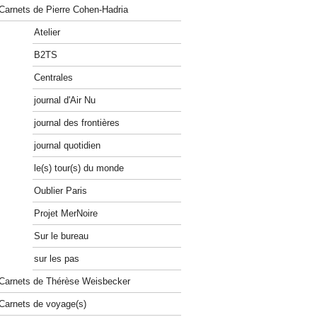
Carnets de Pierre Cohen-Hadria
Atelier
B2TS
Centrales
journal d'Air Nu
journal des frontières
journal quotidien
le(s) tour(s) du monde
Oublier Paris
Projet MerNoire
Sur le bureau
sur les pas
Carnets de Thérèse Weisbecker
Carnets de voyage(s)