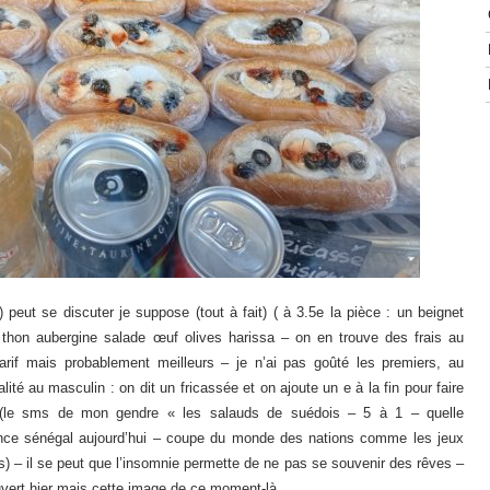
) peut se discuter je suppose (tout à fait) ( à 3.5e la pièce : un beignet
thon aubergine salade œuf olives harissa – on en trouve des frais au
if mais probablement meilleurs – je n’ai pas goûté les premiers, au
alité au masculin : on dit un fricassée et on ajoute un e à la fin pour faire
nne (le sms de mon gendre « les salauds de suédois – 5 à 1 – quelle
ance sénégal aujourd’hui – coupe du monde des nations comme les jeux
s) – il se peut que l’insomnie permette de ne pas se souvenir des rêves –
ouvert hier mais cette image de ce moment-là