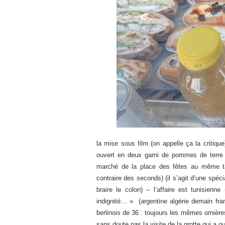
la mise sous film (on appelle ça la critique
ouvert en deux garni de pommes de terre 
marché de la place des fêtes au même tar
contraire des seconds) (il s’agit d’une spéci
braire le colon) – l’affaire est tunisie
indignité… » (argentine algérie demain fr
berlinois de 36 : toujours les mêmes ornière
sans doute pas la visite de la grotte qui a 