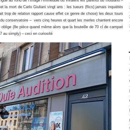
tingue au fond de l’image l’immeuble où vivaient les parents du modiano –
t la mort de Carlo Giuliani vingt ans : les tueurs (flics) jamais inquiétés
ait trop de relation rapport cause effet ce genre de chose) les deux tours
t du conservatoire – vers cinq heures et quart les merles chantent encore
ze oblige (8e pièce quand même alors que la bouteille de 70 cl de campari
7 au simply) – ceci en curiosité