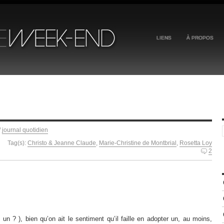
LIENS
À PROPOS
/
journal quotidien
Tag(s):
Christo & Jeanne Claude
,
Marie-Christine de Montbrial
,
Rosetta Loy
2
n ? ), bien qu’on ait le sentiment qu’il faille en adopter un, au moins,