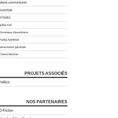
Vases communicants
invent'hair
STGME2
gréko-turk
Dominique Hasselmann
Fariba Adelkhah
alimentation générale
Chantal Akerman
PROJETS ASSOCIÉS
mélico
NOS PARTENAIRES
D-Fiction