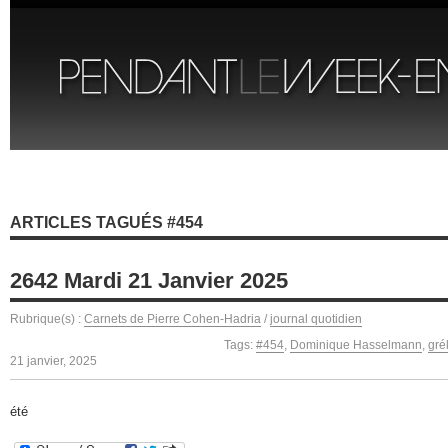
ARTICLES TAGUÉS #454
2642 Mardi 21 Janvier 2025
Rubrique(s) :
Carnets de Pierre Cohen-Hadria
/
journal quotidien
Tags:
#454
,
Dominique Hasselmann
,
gré
21 janvier, 2025
été