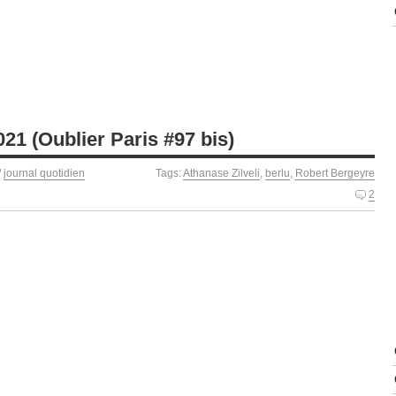
21 (Oublier Paris #97 bis)
/
journal quotidien
Tags:
Athanase Zilveli
,
berlu
,
Robert Bergeyre
2