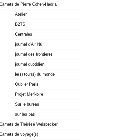
Carnets de Pierre Cohen-Hadria
Atelier
B2TS
Centrales
journal d'Air Nu
journal des frontières
journal quotidien
le(s) tour(s) du monde
Oublier Paris
Projet MerNoire
Sur le bureau
sur les pas
Carnets de Thérèse Weisbecker
Carnets de voyage(s)