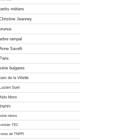
petits métiers
Christine Jeanney
prunus
arbre rampal
Anne Savelli
Paris
série bulgares
parc de la Villette
Lucien Suel
Aldo Moro
TNPPI
série néons
cerisier TEC
roses de TNPPI