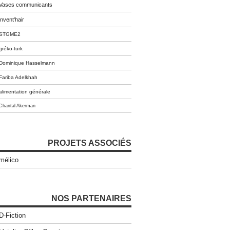
Vases communicants
invent'hair
STGME2
gréko-turk
Dominique Hasselmann
Fariba Adelkhah
alimentation générale
Chantal Akerman
PROJETS ASSOCIÉS
mélico
NOS PARTENAIRES
D-Fiction