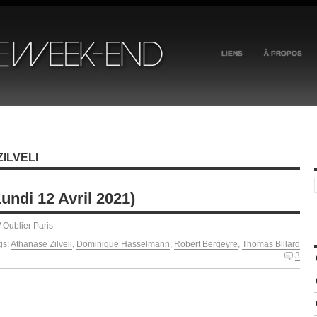
LIENS
À PROPOS
ILVELI
undi 12 Avril 2021)
/
Oublier Paris
gs:
Athanase Zilveli
,
Dominique Hasselmann
,
Robert Bergeyre
,
Thomas Billard
3