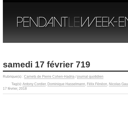
samedi 17 février 719
Rubrique(s) :
Carnets de Pierre Cohen-Hadria
/
journal quotidien
Tag(s):
Antony Cordier
,
Dominique Hasselmann
,
Félix Fénéon
,
Nicolas Gau
17 février, 2018