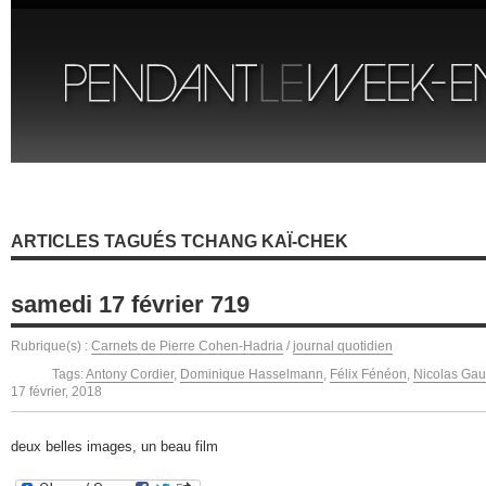
ARTICLES TAGUÉS TCHANG KAÏ-CHEK
samedi 17 février 719
Rubrique(s) :
Carnets de Pierre Cohen-Hadria
/
journal quotidien
Tags:
Antony Cordier
,
Dominique Hasselmann
,
Félix Fénéon
,
Nicolas Gau
17 février, 2018
deux belles images, un beau film