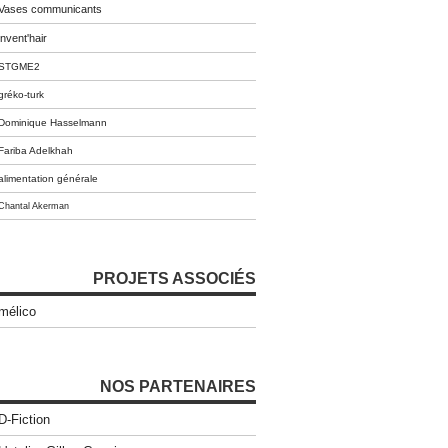
Vases communicants
invent'hair
STGME2
gréko-turk
Dominique Hasselmann
Fariba Adelkhah
alimentation générale
Chantal Akerman
PROJETS ASSOCIÉS
mélico
NOS PARTENAIRES
D-Fiction