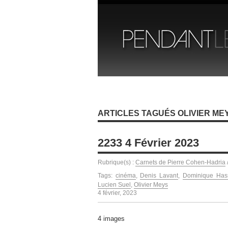
ARTICLES TAGUÉS OLIVIER ME
2233 4 Février 2023
Rubrique(s) :
Carnets de Pierre Cohen-Hadria
Tags:
cinéma
,
Denis Lavant
,
Dominique Has
Lucien Suel
,
Olivier Meys
4 février, 2023
4 images