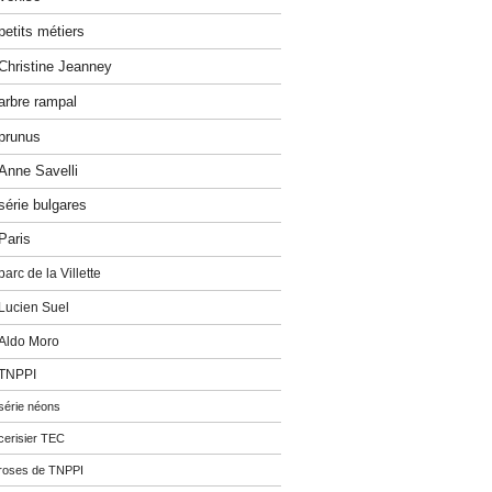
petits métiers
Christine Jeanney
arbre rampal
prunus
Anne Savelli
série bulgares
Paris
parc de la Villette
Lucien Suel
Aldo Moro
TNPPI
série néons
cerisier TEC
roses de TNPPI