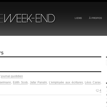
LIENS
À PROPOS
YS
/
journal quotidien
selmann
,
Edith Scob
,
Jafar Panahi
,
L'employée aux écritures
,
Léos Carax
,
4