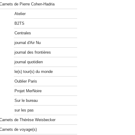
Carnets de Pierre Cohen-Hadria
Atelier
B2TS
Centrales
journal d'Air Nu
journal des frontières
journal quotidien
le(s) tour(s) du monde
Oublier Paris
Projet MerNoire
Sur le bureau
sur les pas
Carnets de Thérèse Weisbecker
Carnets de voyage(s)