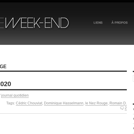
LIENS
À PROPOS
UGE
2020
/
journal quotidien
Tags:
Cédric Chouviat
,
Dominique Hasselmann
,
le Nez Rouge
,
Romain D.
2