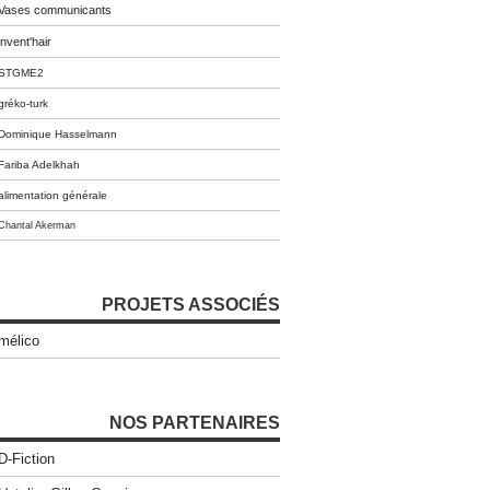
Vases communicants
invent'hair
STGME2
gréko-turk
Dominique Hasselmann
Fariba Adelkhah
alimentation générale
Chantal Akerman
PROJETS ASSOCIÉS
mélico
NOS PARTENAIRES
D-Fiction