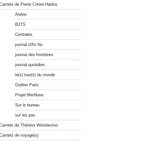
Carnets de Pierre Cohen-Hadria
Atelier
B2TS
Centrales
journal d'Air Nu
journal des frontières
journal quotidien
le(s) tour(s) du monde
Oublier Paris
Projet MerNoire
Sur le bureau
sur les pas
Carnets de Thérèse Weisbecker
Carnets de voyage(s)