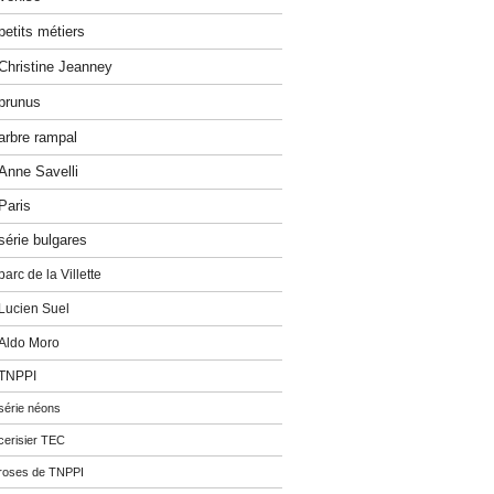
petits métiers
Christine Jeanney
prunus
arbre rampal
Anne Savelli
Paris
série bulgares
parc de la Villette
Lucien Suel
Aldo Moro
TNPPI
série néons
cerisier TEC
roses de TNPPI