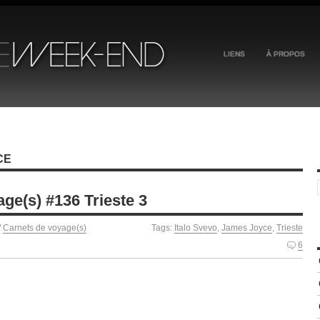
LIENS
À PROPOS
CE
ge(s) #136 Trieste 3
/
Carnets de voyage(s)
Tags:
Italo Svevo
,
James Joyce
,
Trieste
6