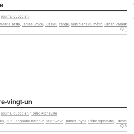
ze
/
journal quotidien
nMaria Testa
,
James Joyce
,
Jussieu
,
l'ange
,
musiciens du métro
,
Orhan Pamuk
1
re-vingt-un
/
journal quotidien
/
Rétro Alphaville
lin
,
Dun Laoghaire harbour
,
Italo Svevo
,
James Joyce
,
Rétro Alphaville
,
Trieste
6