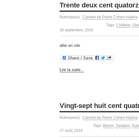
Trente deux cent quator
Rubrique(s) :
Carnets de Pierre Cohen-Hadria
Tags:
Châtelet
,
GIa
30 septembre, 2016
aller en vile
Lire la suite...
Vingt-sept huit cent quat
Rubrique(s) :
Carnets de Pierre Cohen-Hadria
Tags:
Bloom
,
Dedalus
,
Dub
27 août, 2016