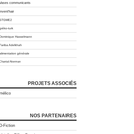
Vases communicants
invent'hair
STGME2
gréko-turk
Dominique Hasselmann
Fariba Adelkhah
alimentation générale
Chantal Akerman
PROJETS ASSOCIÉS
mélico
NOS PARTENAIRES
D-Fiction