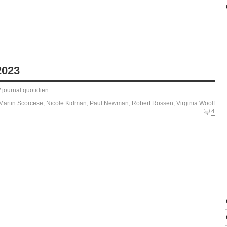
2023
/
journal quotidien
Martin Scorcese
,
Nicole Kidman
,
Paul Newman
,
Robert Rossen
,
Virginia Woolf
4