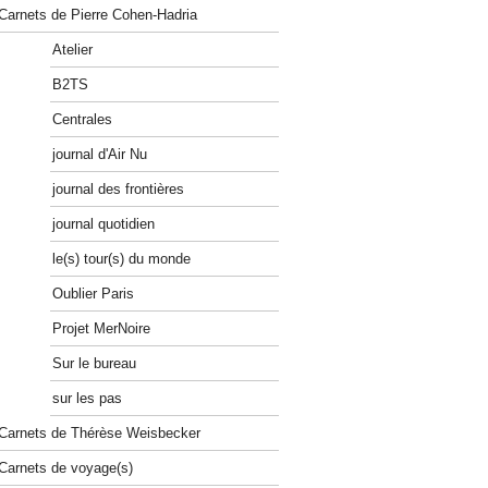
Carnets de Pierre Cohen-Hadria
Atelier
B2TS
Centrales
journal d'Air Nu
journal des frontières
journal quotidien
le(s) tour(s) du monde
Oublier Paris
Projet MerNoire
Sur le bureau
sur les pas
Carnets de Thérèse Weisbecker
Carnets de voyage(s)