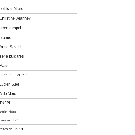
petits métiers
Christine Jeanney
arbre rampal
prunus
Anne Savelli
série bulgares
Paris
parc de la Villette
Lucien Suel
Aldo Moro
TNPPI
série néons
cerisier TEC
roses de TNPPI