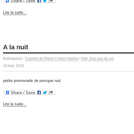
Lire la suite...
A la nuit
Rubrique(s) :
Carnets de Pierre Cohen-Hadria
/
Ville (ma) vue du sol
19 mai, 2015
petite promenade de presque nuit
Lire la suite...