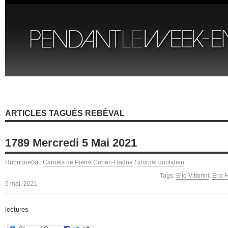
ARTICLES TAGUÉS REBÉVAL
1789 Mercredi 5 Mai 2021
Rubrique(s) :
Carnets de Pierre Cohen-Hadria
/
journal quotidien
Tags:
Elio Vittorini
,
Eric 
5 mai, 2021
lectures