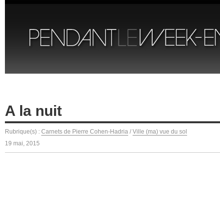
A la nuit
Rubrique(s) :
Carnets de Pierre Cohen-Hadria
/
Ville (ma) vue du sol
19 mai, 2015