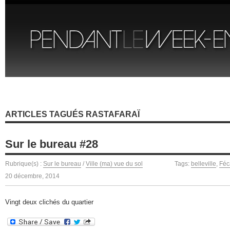
ARTICLES TAGUÉS RASTAFARAÏ
Sur le bureau #28
Rubrique(s) :
Sur le bureau
/
Ville (ma) vue du sol
Tags:
belleville
,
Fé
20 décembre, 2014
Vingt deux clichés du quartier