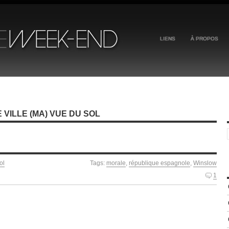
LIENS
À PROPOS
VILLE (MA) VUE DU SOL
ol
Tags:
morale
,
république espagnole
,
Winslow
1
s