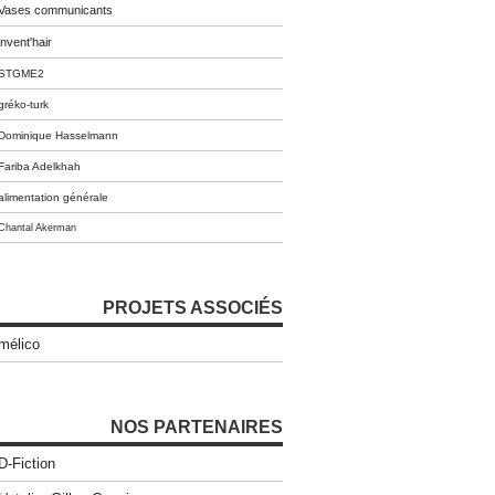
Vases communicants
invent'hair
STGME2
gréko-turk
Dominique Hasselmann
Fariba Adelkhah
alimentation générale
Chantal Akerman
PROJETS ASSOCIÉS
mélico
NOS PARTENAIRES
D-Fiction