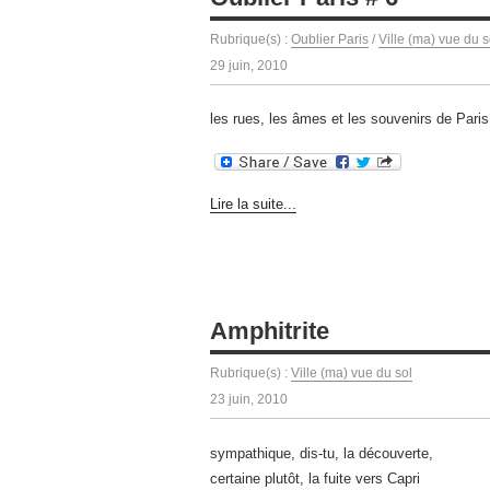
Rubrique(s) :
Oublier Paris
/
Ville (ma) vue du s
29 juin, 2010
les rues, les âmes et les souvenirs de Paris
Lire la suite...
Amphitrite
Rubrique(s) :
Ville (ma) vue du sol
23 juin, 2010
sympathique, dis-tu, la découverte,
certaine plutôt, la fuite vers Capri