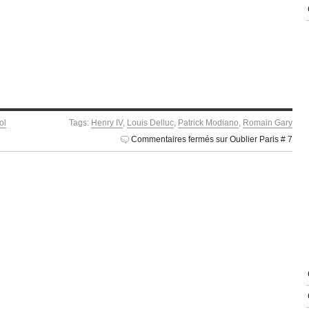
ol
Tags:
Henry IV
,
Louis Delluc
,
Patrick Modiano
,
Romain Gary
Commentaires fermés
sur Oublier Paris # 7