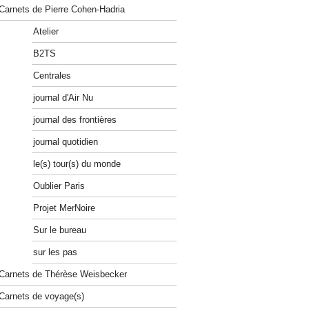
Carnets de Pierre Cohen-Hadria
Atelier
B2TS
Centrales
journal d'Air Nu
journal des frontières
journal quotidien
le(s) tour(s) du monde
Oublier Paris
Projet MerNoire
Sur le bureau
sur les pas
Carnets de Thérèse Weisbecker
Carnets de voyage(s)