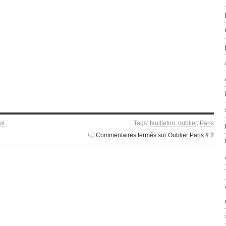
ol
Tags:
feuilleton
,
oublier
,
Paris
Commentaires fermés
sur Oublier Paris # 2