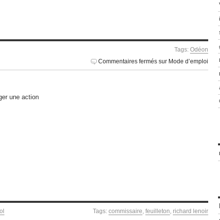
Tags:
Odéon
Commentaires fermés
sur Mode d’emploi
ger une action
ol
Tags:
commissaire
,
feuilleton
,
richard lenoir