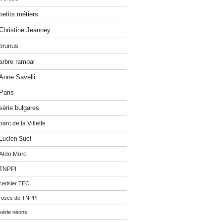
petits métiers
Christine Jeanney
prunus
arbre rampal
Anne Savelli
Paris
série bulgares
parc de la Villette
Lucien Suel
Aldo Moro
TNPPI
cerisier TEC
roses de TNPPI
série néons