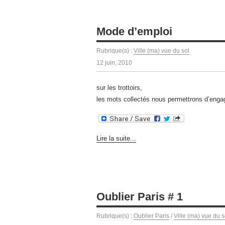
Mode d’emploi
Rubrique(s) :
Ville (ma) vue du sol
12 juin, 2010
sur les trottoirs,
les mots collectés nous permettrons d’enga
Lire la suite...
Oublier Paris # 1
Rubrique(s) :
Oublier Paris
/
Ville (ma) vue du s