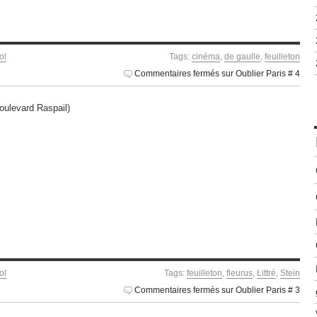
ol
Tags:
cinéma
,
de gaulle
,
feuilleton
Commentaires fermés
sur Oublier Paris # 4
boulevard Raspail)
ol
Tags:
feuilleton
,
fleurus
,
Littré
,
Stein
Commentaires fermés
sur Oublier Paris # 3