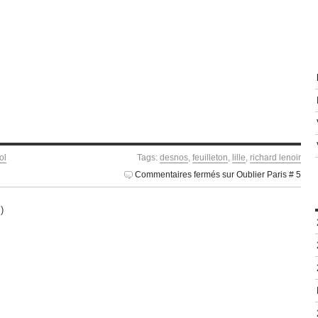
ol
Tags:
desnos
,
feuilleton
,
lille
,
richard lenoir
Commentaires fermés
sur Oublier Paris # 5
)