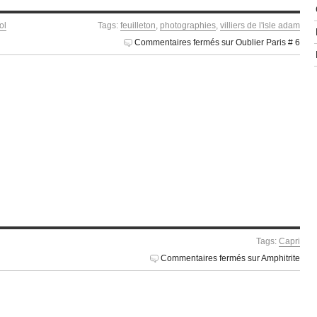
ol
Tags:
feuilleton
,
photographies
,
villiers de l'isle adam
Commentaires fermés
sur Oublier Paris # 6
Tags:
Capri
Commentaires fermés
sur Amphitrite