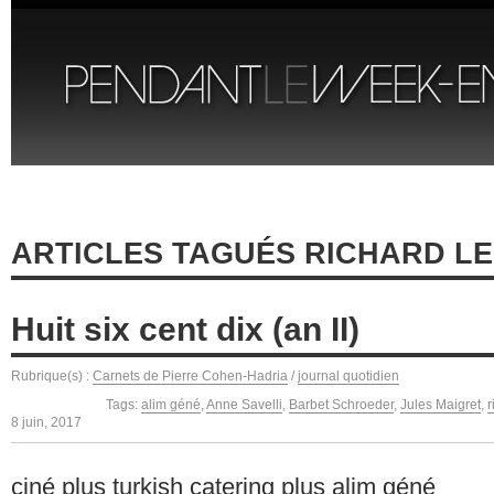
ARTICLES TAGUÉS RICHARD L
Huit six cent dix (an II)
Rubrique(s) :
Carnets de Pierre Cohen-Hadria
/
journal quotidien
Tags:
alim géné
,
Anne Savelli
,
Barbet Schroeder
,
Jules Maigret
,
r
8 juin, 2017
ciné plus turkish catering plus alim géné