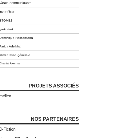
Vases communicants
invent'hair
STGME2
gréko-turk
Dominique Hasselmann
Fariba Adelkhah
alimentation générale
Chantal Akerman
PROJETS ASSOCIÉS
mélico
NOS PARTENAIRES
D-Fiction