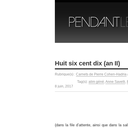
Huit six cent dix (an II)
Rubrique(s) :
Carnets de Pierre Cohen-Hadria
Tag(s):
alim géné
,
Anne Savelli
,
8 juin, 2017
(dans la file d’attente, ainsi que dans la sa