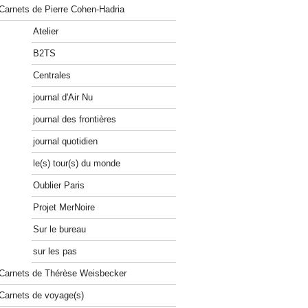
Carnets de Pierre Cohen-Hadria
Atelier
B2TS
Centrales
journal d'Air Nu
journal des frontières
journal quotidien
le(s) tour(s) du monde
Oublier Paris
Projet MerNoire
Sur le bureau
sur les pas
Carnets de Thérèse Weisbecker
Carnets de voyage(s)