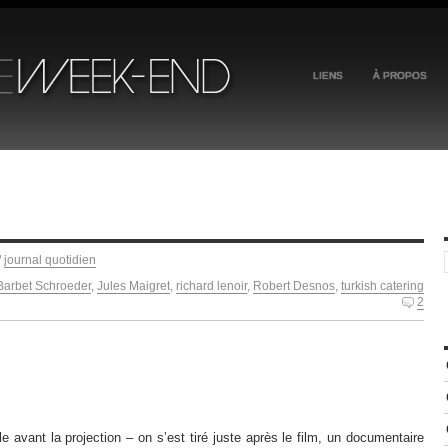
LIENS
À PROPOS
/
journal quotidien
Barbet Schroeder
,
Jules Maigret
,
richard lenoir
,
Robert Desnos
,
turkish catering
2
lle avant la projection – on s’est tiré juste après le film, un documentaire