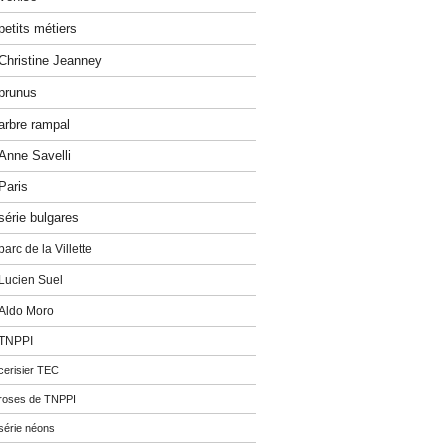
petits métiers
Christine Jeanney
prunus
arbre rampal
Anne Savelli
Paris
série bulgares
parc de la Villette
Lucien Suel
Aldo Moro
TNPPI
cerisier TEC
roses de TNPPI
série néons