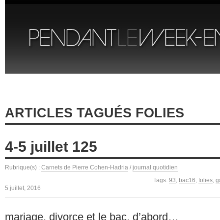
ARTICLES TAGUÉS FOLIES
4-5 juillet 125
Rubrique(s) :
Carnets de Pierre Cohen-Hadria
/
journal quotidien
Tags:
93
,
bac16
,
folies
,
g
5 juillet, 2016
mariage, divorce et le bac, d’abord…