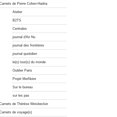
Carnets de Pierre Cohen-Hadria
Atelier
B2TS
Centrales
journal d'Air Nu
journal des frontières
journal quotidien
le(s) tour(s) du monde
Oublier Paris
Projet MerNoire
Sur le bureau
sur les pas
Carnets de Thérèse Weisbecker
Carnets de voyage(s)