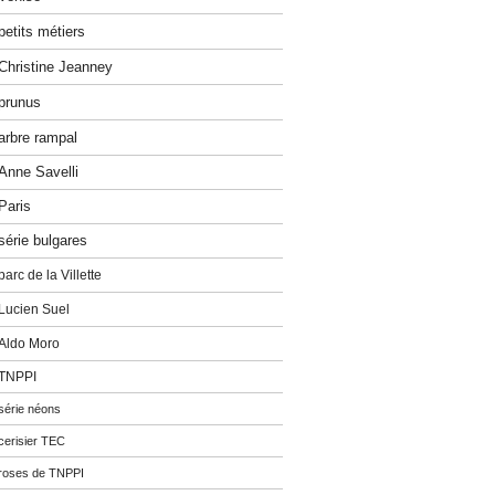
petits métiers
Christine Jeanney
prunus
arbre rampal
Anne Savelli
Paris
série bulgares
parc de la Villette
Lucien Suel
Aldo Moro
TNPPI
série néons
cerisier TEC
roses de TNPPI