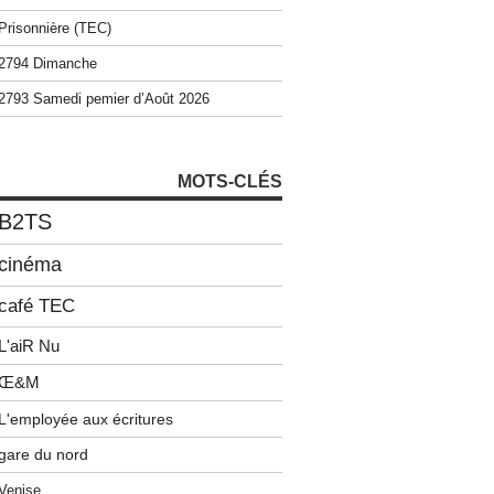
Prisonnière (TEC)
2794 Dimanche
2793 Samedi pemier d’Août 2026
MOTS-CLÉS
B2TS
cinéma
café TEC
L'aiR Nu
Œ&M
L'employée aux écritures
gare du nord
Venise