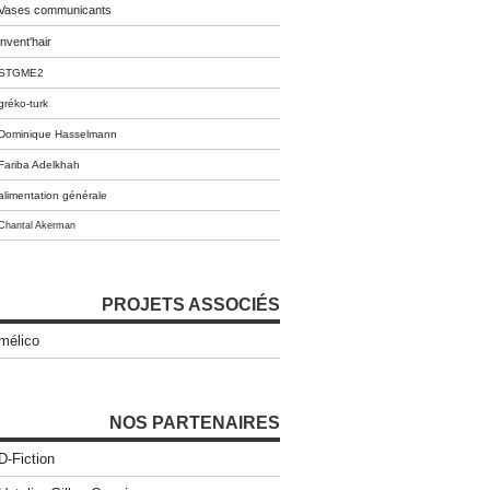
Vases communicants
invent'hair
STGME2
gréko-turk
Dominique Hasselmann
Fariba Adelkhah
alimentation générale
Chantal Akerman
PROJETS ASSOCIÉS
mélico
NOS PARTENAIRES
D-Fiction