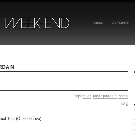
LIENS
À PROPOS
RDAIN
Tags:
folies
,
tabac jourdain
,
zorba
2
tual Tour (O. Hodosava)