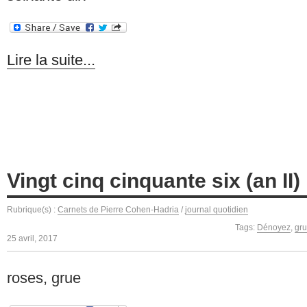
Lire la suite...
Vingt cinq cinquante six (an II)
Rubrique(s) :
Carnets de Pierre Cohen-Hadria
/
journal quotidien
Tags:
Dénoyez
,
gru
25 avril, 2017
roses, grue