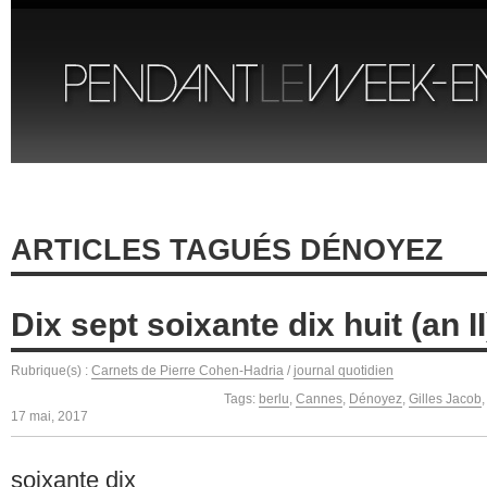
ARTICLES TAGUÉS DÉNOYEZ
Dix sept soixante dix huit (an II
Rubrique(s) :
Carnets de Pierre Cohen-Hadria
/
journal quotidien
Tags:
berlu
,
Cannes
,
Dénoyez
,
Gilles Jacob
17 mai, 2017
soixante dix