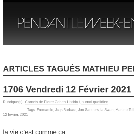
ARTICLES TAGUÉS MATHIEU P
1706 Vendredi 12 Février 2021
Rubrique(s) :
Carnets de Pierre Cohen-Hadria
/
journal quotidien
Tags:
Fremantle
,
Jcqs Barbaut
,
Jon Sanders
,
la Swan
,
Martine Tol
12 février, 2021
la vie c’est comme ça