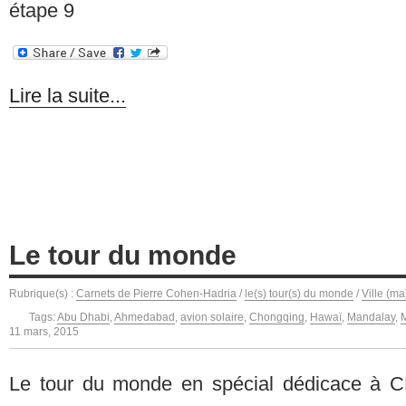
étape 9
Lire la suite...
Le tour du monde
Rubrique(s) :
Carnets de Pierre Cohen-Hadria
/
le(s) tour(s) du monde
/
Ville (ma
Tags:
Abu Dhabi
,
Ahmedabad
,
avion solaire
,
Chongqing
,
Hawaï
,
Mandalay
,
11 mars, 2015
Le tour du monde en spécial dédicace à CH