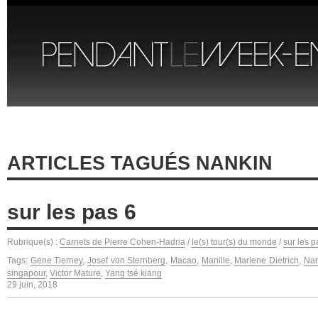
ARTICLES TAGUÉS NANKIN
sur les pas 6
Rubrique(s) :
Carnets de Pierre Cohen-Hadria
/
le(s) tour(s) du monde
/
sur les p
Tags:
Gene Tierney
,
Josef von Sternberg
,
Macao
,
Manille
,
Marlene Dietrich
,
Nan
singapour
,
Victor Mature
,
Yang tsé kiang
29 juin, 2018