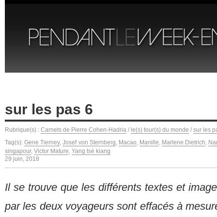
sur les pas 6
Rubrique(s) :
Carnets de Pierre Cohen-Hadria
/
le(s) tour(s) du monde
/
sur les p
Tag(s):
Gene Tierney
,
Josef von Sternberg
,
Macao
,
Manille
,
Marlene Dietrich
,
Na
singapour
,
Victor Mature
,
Yang tsé kiang
29 juin, 2018
Il se trouve que les différents textes et ima
par les deux voyageurs sont effacés à mesure q