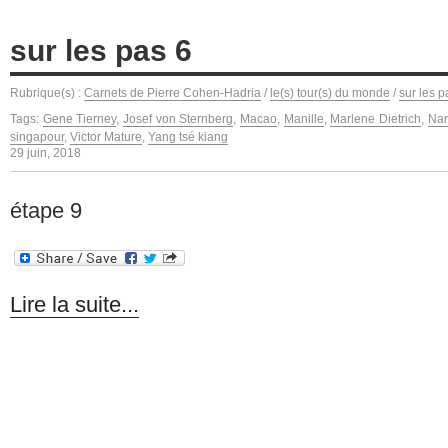
sur les pas 6
Rubrique(s) :
Carnets de Pierre Cohen-Hadria
/
le(s) tour(s) du monde
/
sur les p
Tags:
Gene Tierney
,
Josef von Sternberg
,
Macao
,
Manille
,
Marlene Dietrich
,
Nan
singapour
,
Victor Mature
,
Yang tsé kiang
29 juin, 2018
étape 9
Lire la suite...