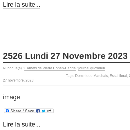
Lire la suite...
2526 Lundi 27 Novembre 2023
Rubrique(s) :
Carnets de Pierre Cohen-Hadria
/
journal quotidien
Tags:
Dominique Marchais
,
Essai floral
,
27 novembre, 2023
image
Lire la suite...