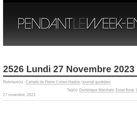
2526 Lundi 27 Novembre 2023
Rubrique(s) :
Carnets de Pierre Cohen-Hadria
/
journal quotidien
Tag(s):
Dominique Marchais
,
Essai floral
,
27 novembre, 2023