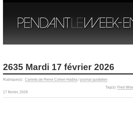
2635 Mardi 17 février 2026
Rubrique(s) :
Carnets de Pierre Cohen-Hadria
/
journal quotidien
Tag(s):
Fred Wis
17 février, 2026