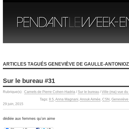
ARTICLES TAGUÉS GENEVIÈVE DE GAULLE-ANTONIOZ
Sur le bureau #31
Rubrique(s) :
Carnets de Pierre Cohen-Hadria
/
Sur le bureau
/
Ville (ma) vue du
Tags:
8.5
,
Anna Magnani
,
Anouk Aimée
,
CSN
,
Geneviève 
29 juin, 2015
dédiée aux femmes qu’on aime