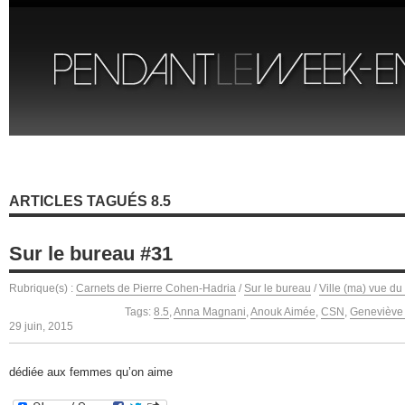
ARTICLES TAGUÉS 8.5
Sur le bureau #31
Rubrique(s) :
Carnets de Pierre Cohen-Hadria
/
Sur le bureau
/
Ville (ma) vue du
Tags:
8.5
,
Anna Magnani
,
Anouk Aimée
,
CSN
,
Geneviève 
29 juin, 2015
dédiée aux femmes qu’on aime