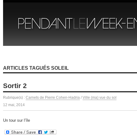
ARTICLES TAGUÉS SOLEIL
Sortir 2
Rubrique(s) :
Carnets de Pierre Cohen-Hadria
/
Ville (ma) vue du sol
12 mai, 2014
Un tour sur l’île