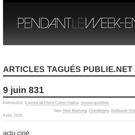
ARTICLES TAGUÉS PUBLIE.NET
9 juin 831
Rubrique(s) :
Carnets de Pierre Cohen-Hadria
/
journal quotidien
Tags:
Alain Bashung
,
Chandeigne
,
Guillaume Vis
9 juin, 2018
actu ciné