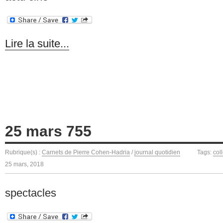
Lire la suite...
25 mars 755
Rubrique(s) :
Carnets de Pierre Cohen-Hadria
/
journal quotidien
Tags:
col
25 mars, 2018
spectacles