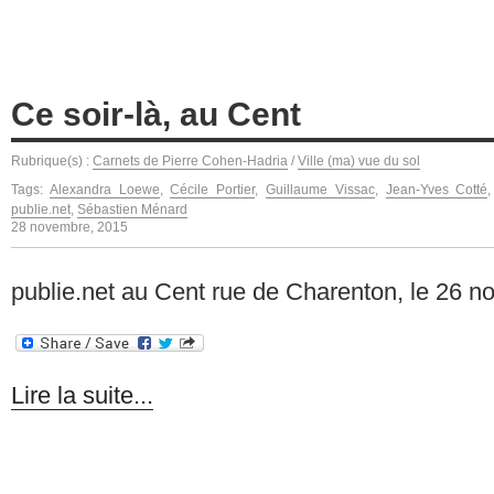
Ce soir-là, au Cent
Rubrique(s) :
Carnets de Pierre Cohen-Hadria
/
Ville (ma) vue du sol
Tags:
Alexandra Loewe
,
Cécile Portier
,
Guillaume Vissac
,
Jean-Yves Cotté
publie.net
,
Sébastien Ménard
28 novembre, 2015
publie.net au Cent rue de Charenton, le 26 n
Lire la suite...