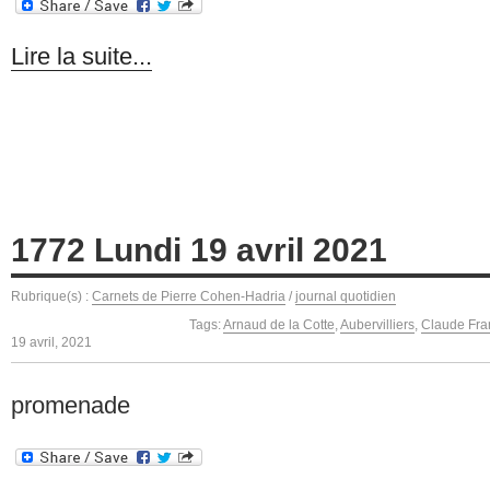
Lire la suite...
1772 Lundi 19 avril 2021
Rubrique(s) :
Carnets de Pierre Cohen-Hadria
/
journal quotidien
Tags:
Arnaud de la Cotte
,
Aubervilliers
,
Claude Fra
19 avril, 2021
promenade