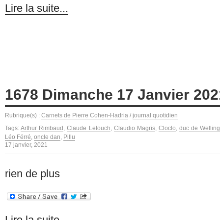
Lire la suite...
1678 Dimanche 17 Janvier 202
Rubrique(s) :
Carnets de Pierre Cohen-Hadria
/
journal quotidien
Tags:
Arthur Rimbaud
,
Claude Lelouch
,
Claudio Magris
,
Cloclo
,
duc de Welling
Léo Férré
,
oncle dan
,
Pillu
17 janvier, 2021
rien de plus
Lire la suite...