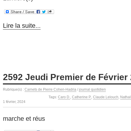
Lire la suite...
2592 Jeudi Premier de Février
Rubrique(s) :
Carnets de Pierre Cohen-Hadria
/
journal quotidien
Tags:
Caro D.
,
Catherine P.
,
Claude Lelouch
,
Nathal
1 février, 2024
marche et réus