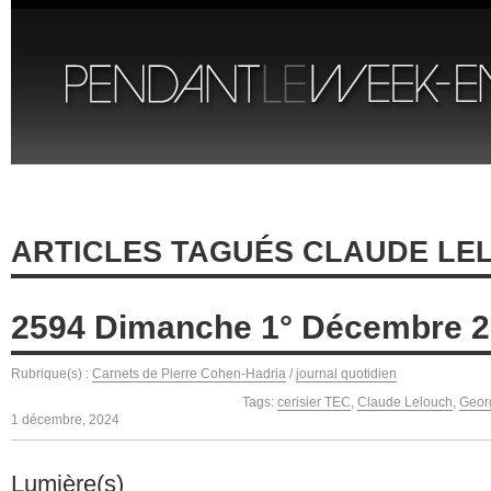
ARTICLES TAGUÉS CLAUDE LE
2594 Dimanche 1° Décembre 
Rubrique(s) :
Carnets de Pierre Cohen-Hadria
/
journal quotidien
Tags:
cerisier TEC
,
Claude Lelouch
,
Geor
1 décembre, 2024
Lumière(s)