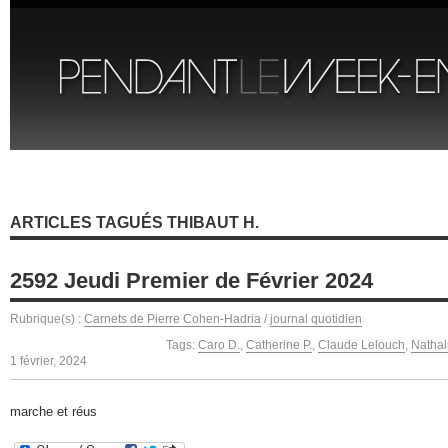
ARTICLES TAGUÉS THIBAUT H.
2592 Jeudi Premier de Février 2024
Rubrique(s) :
Carnets de Pierre Cohen-Hadria
/
journal quotidien
Tags:
Caro D.
,
Catherine P.
,
Claude Lelouch
,
Nathal
1 février, 2024
marche et réus