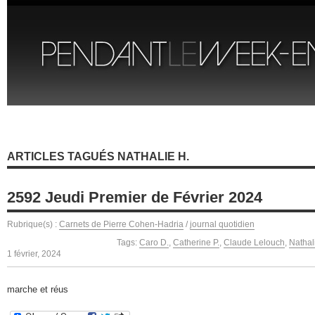
ARTICLES TAGUÉS NATHALIE H.
2592 Jeudi Premier de Février 2024
Rubrique(s) :
Carnets de Pierre Cohen-Hadria
/
journal quotidien
Tags:
Caro D.
,
Catherine P.
,
Claude Lelouch
,
Nathal
1 février, 2024
marche et réus