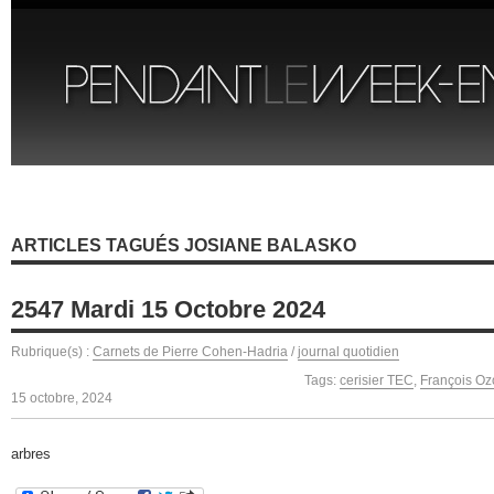
ARTICLES TAGUÉS JOSIANE BALASKO
2547 Mardi 15 Octobre 2024
Rubrique(s) :
Carnets de Pierre Cohen-Hadria
/
journal quotidien
Tags:
cerisier TEC
,
François Oz
15 octobre, 2024
arbres