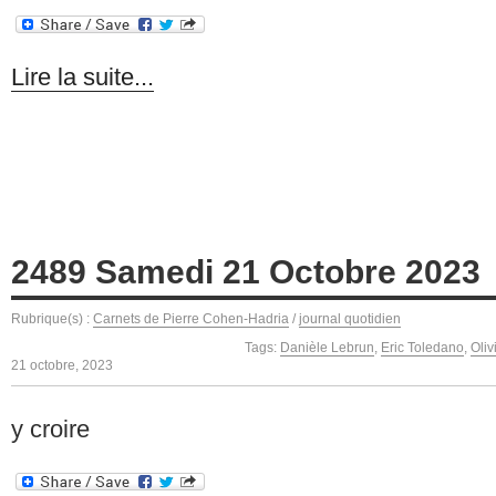
Lire la suite...
2489 Samedi 21 Octobre 2023
Rubrique(s) :
Carnets de Pierre Cohen-Hadria
/
journal quotidien
Tags:
Danièle Lebrun
,
Eric Toledano
,
Oli
21 octobre, 2023
y croire