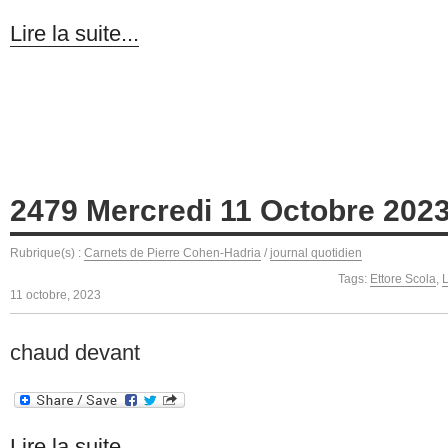
Lire la suite...
2479 Mercredi 11 Octobre 202
Rubrique(s) :
Carnets de Pierre Cohen-Hadria
/
journal quotidien
Tags:
Ettore Scola
,
L
11 octobre, 2023
chaud devant
Lire la suite...