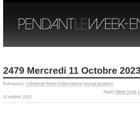
2479 Mercredi 11 Octobre 202
Rubrique(s) :
Carnets de Pierre Cohen-Hadria
/
journal quotidien
Tag(s):
Ettore Scola
,
L
11 octobre, 2023