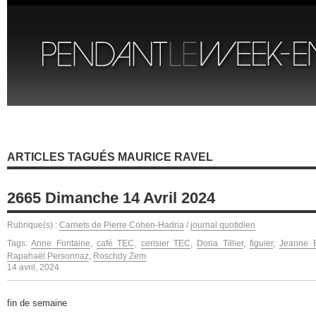
ARTICLES TAGUÉS MAURICE RAVEL
2665 Dimanche 14 Avril 2024
Rubrique(s) :
Carnets de Pierre Cohen-Hadria
/
journal quotidien
Tags:
Anne Fontaine
,
café TEC
,
cerisier TEC
,
Doria Tillier
,
figuier
,
Jeanne B
Rapahaël Personnaz
,
Roschdy Zem
14 avril, 2024
fin de semaine