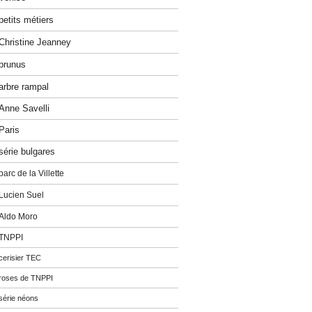
petits métiers
Christine Jeanney
prunus
arbre rampal
Anne Savelli
Paris
série bulgares
parc de la Villette
Lucien Suel
Aldo Moro
TNPPI
cerisier TEC
roses de TNPPI
série néons