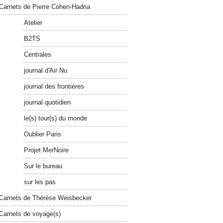
Carnets de Pierre Cohen-Hadria
Atelier
B2TS
Centrales
journal d'Air Nu
journal des frontières
journal quotidien
le(s) tour(s) du monde
Oublier Paris
Projet MerNoire
Sur le bureau
sur les pas
Carnets de Thérèse Weisbecker
Carnets de voyage(s)