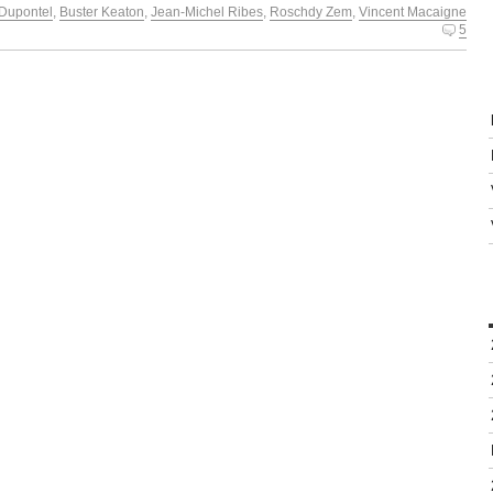
 Dupontel
,
Buster Keaton
,
Jean-Michel Ribes
,
Roschdy Zem
,
Vincent Macaigne
5