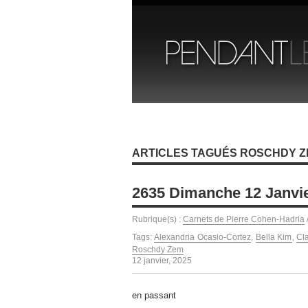
ARTICLES TAGUÉS ROSCHDY 
2635 Dimanche 12 Janvi
Rubrique(s) :
Carnets de Pierre Cohen-Hadria
Tags:
Alexandria Ocasio-Cortez
,
Bella Kim
,
Cl
Roschdy Zem
12 janvier, 2025
en passant