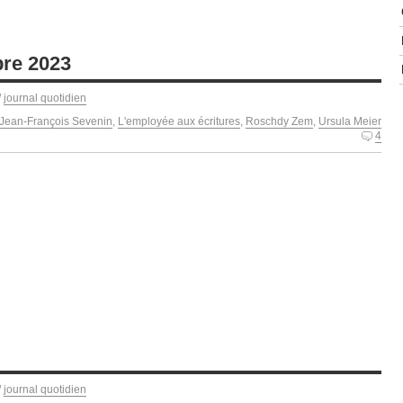
re 2023
/
journal quotidien
Jean-François Sevenin
,
L'employée aux écritures
,
Roschdy Zem
,
Ursula Meier
4
/
journal quotidien