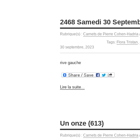
2468 Samedi 30 Septemb
Rubrique(s) :
Carnets de Pierre Cohen-Hadria
Tags:
Flora Tristan
,
30 septembre, 2023
rive gauche
Lire la suite...
Un onze (613)
Rubrique(s) :
Carnets de Pierre Cohen-Hadria