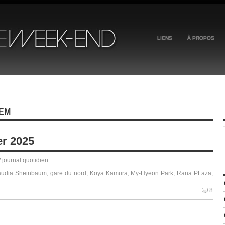
LIENS
À PROPOS
ZEM
er 2025
/
journal quotidien
audia Sheinbaum
,
gare du nord
,
Koya Kamura
,
My-Hyeon Park
,
Rana PLaza
,
8