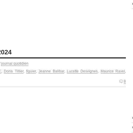
2024
/
journal quotidien
C
,
Doria Tillier
,
figuier
,
Jeanne Balibar
,
Lucette Desvignes
,
Maurice Ravel
,
8