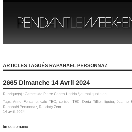
ARTICLES TAGUÉS RAPAHAËL PERSONNAZ
2665 Dimanche 14 Avril 2024
Rubrique(s) :
Carnets de Pierre Cohen-Hadria
/
journal quotidien
Tags:
Anne Fontaine
,
café TEC
,
cerisier TEC
,
Doria Tillier
,
figuier
,
Jeanne B
Rapahaël Personnaz
,
Roschdy Zem
14 avril, 2024
fin de semaine