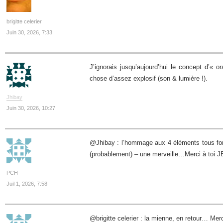
brigitte celerier
Juin 30, 2026, 7:33
J’ignorais jusqu’aujourd’hui le concept d’« 
chose d’assez explosif (son & lumière !).
Jhibay
Juin 30, 2026, 10:27
@Jhibay : l’hommage aux 4 éléments tous for
(probablement) – une merveille…Merci à toi J
PCH
Juil 1, 2026, 7:58
@brigitte celerier : la mienne, en retour… Merc