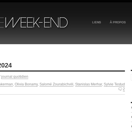
LIENS
À PROPOS
2024
/
journal quotidien
 Akerman
,
Olivia Bonamy
,
Salomé Zourabichvili
,
Stanislas Merhar
,
Sylvie Testud
2