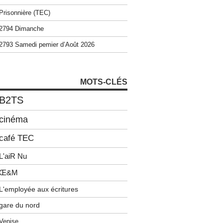
Prisonnière (TEC)
2794 Dimanche
2793 Samedi pemier d’Août 2026
MOTS-CLÉS
B2TS
cinéma
café TEC
L'aiR Nu
Œ&M
L'employée aux écritures
gare du nord
Venise