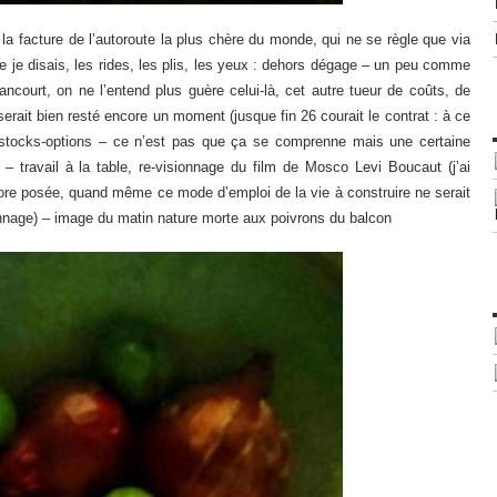
 la facture de l’autoroute la plus chère du monde, qui ne se règle que via
que je disais, les rides, les plis, les yeux : dehors dégage – un peu comme
ncourt, on ne l’entend plus guère celui-là, cet autre tueur de coûts, de
 serait bien resté encore un moment (jusque fin 26 courait le contrat : à ce
s stocks-options – ce n’est pas que ça se comprenne mais une certaine
 – travail à la table, re-visionnage du film de Mosco Levi Boucaut (j’ai
core posée, quand même ce mode d’emploi de la vie à construire ne serait
nage) – image du matin nature morte aux poivrons du balcon