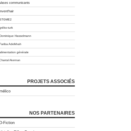
Vases communicants
invent'hair
STGME2
gréko-turk
Dominique Hasselmann
Fariba Adelkhah
alimentation générale
Chantal Akerman
PROJETS ASSOCIÉS
mélico
NOS PARTENAIRES
D-Fiction