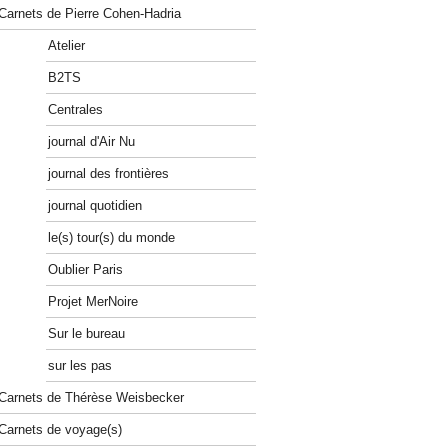
Carnets de Pierre Cohen-Hadria
Atelier
B2TS
Centrales
journal d'Air Nu
journal des frontières
journal quotidien
le(s) tour(s) du monde
Oublier Paris
Projet MerNoire
Sur le bureau
sur les pas
Carnets de Thérèse Weisbecker
Carnets de voyage(s)