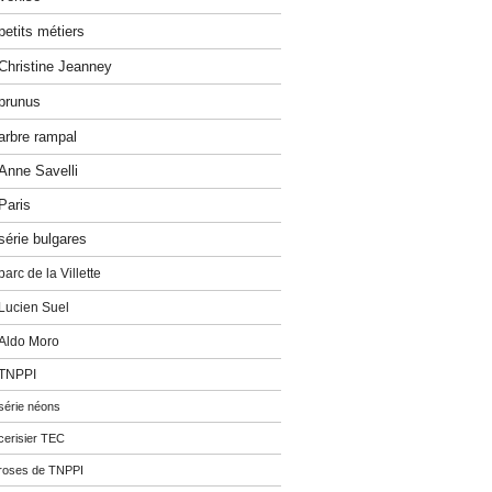
petits métiers
Christine Jeanney
prunus
arbre rampal
Anne Savelli
Paris
série bulgares
parc de la Villette
Lucien Suel
Aldo Moro
TNPPI
série néons
cerisier TEC
roses de TNPPI